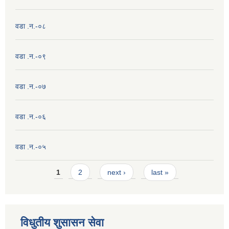
वडा .न.-०८
वडा .न.-०९
वडा .न.-०७
वडा .न.-०६
वडा .न.-०५
Pages
1
2
next ›
last »
विधुतीय शुसासन सेवा