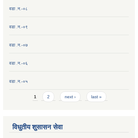
वडा .न.-०८
वडा .न.-०९
वडा .न.-०७
वडा .न.-०६
वडा .न.-०५
Pages
1
2
next ›
last »
विधुतीय शुसासन सेवा