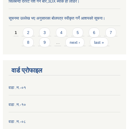
सिलबन्दी दररेट पेश गर्ने बारे,3DX ब्याक हो लोडर।
सूचनमा उल्लेख भए अनुसारका बोलपत्र स्वीकृत गर्ने आशयको सूचना।
Pages
1
2
3
4
5
6
7
8
9
…
next ›
last »
वार्ड प्राेफाइल
वडा .न.-०१
वडा .न.-१०
वडा .न.-०८