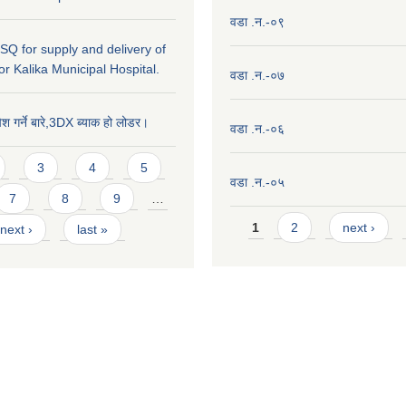
वडा .न.-०९
r SQ for supply and delivery of
or Kalika Municipal Hospital.
वडा .न.-०७
ेश गर्ने बारे,3DX ब्याक हो लोडर।
वडा .न.-०६
3
4
5
वडा .न.-०५
7
8
9
…
Pages
1
2
next ›
next ›
last »