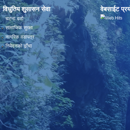
विधुतिय शुसासन सेवा
वेबसाईट प्रय
घटना दर्ता
सामाजिक सुरक्षा
नागरिक वडापत्र
निवेदनकाे ढाँचा