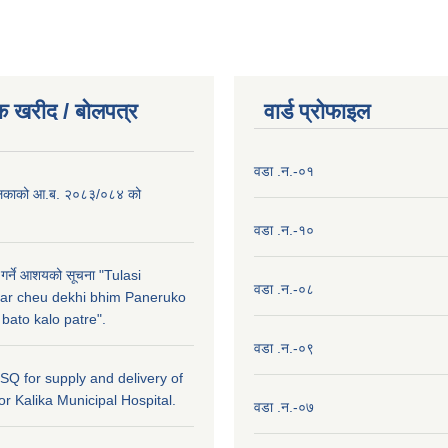
क खरीद / बाेलपत्र
वार्ड प्राेफाइल
वडा .न.-०१
लिकाको आ.ब. २०८३/०८४ को
वडा .न.-१०
 गर्ने आशयको सूचना "Tulasi
वडा .न.-०८
ar cheu dekhi bhim Paneruko
ato kalo patre".
वडा .न.-०९
r SQ for supply and delivery of
or Kalika Municipal Hospital.
वडा .न.-०७