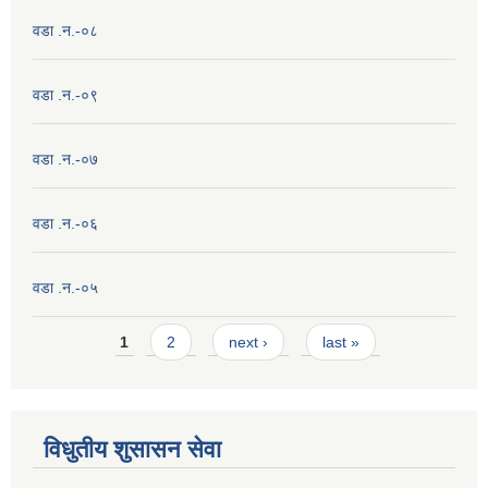
वडा .न.-०८
वडा .न.-०९
वडा .न.-०७
वडा .न.-०६
वडा .न.-०५
Pages
1
2
next ›
last »
विधुतीय शुसासन सेवा