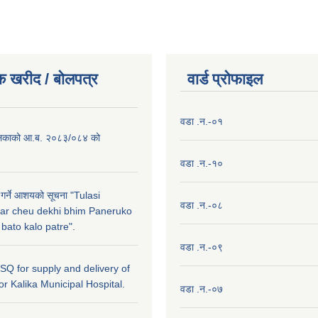
क खरीद / बाेलपत्र
वार्ड प्राेफाइल
वडा .न.-०१
लिकाको आ.ब. २०८३/०८४ को
वडा .न.-१०
 गर्ने आशयको सूचना "Tulasi
वडा .न.-०८
ar cheu dekhi bhim Paneruko
ato kalo patre".
वडा .न.-०९
r SQ for supply and delivery of
or Kalika Municipal Hospital.
वडा .न.-०७