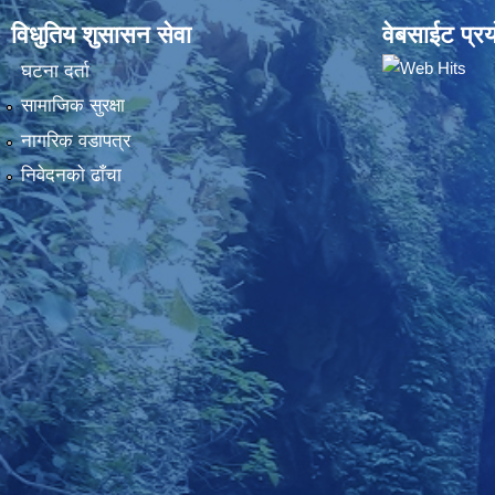
विधुतिय शुसासन सेवा
वेबसाईट प्रय
घटना दर्ता
सामाजिक सुरक्षा
नागरिक वडापत्र
निवेदनकाे ढाँचा