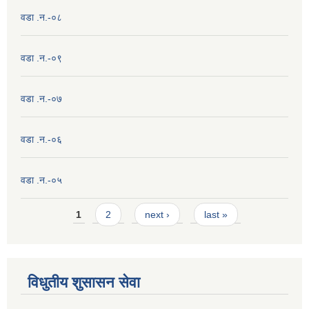
वडा .न.-०८
वडा .न.-०९
वडा .न.-०७
वडा .न.-०६
वडा .न.-०५
Pages
1
2
next ›
last »
विधुतीय शुसासन सेवा