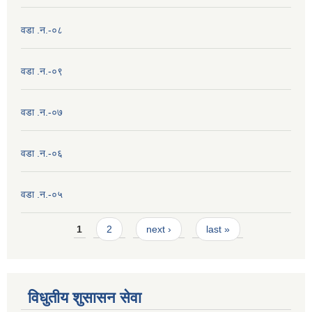
वडा .न.-०८
वडा .न.-०९
वडा .न.-०७
वडा .न.-०६
वडा .न.-०५
Pages
1
2
next ›
last »
विधुतीय शुसासन सेवा