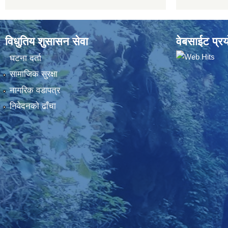
विधुतिय शुसासन सेवा
वेबसाईट प्रय
घटना दर्ता
सामाजिक सुरक्षा
नागरिक वडापत्र
निवेदनकाे ढाँचा