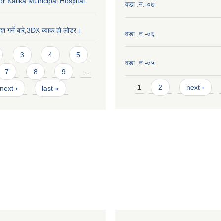
or Kalika Municipal Hospital.
वडा .न.-०७
ेश गर्ने बारे,3DX ब्याक हो लोडर।
वडा .न.-०६
3
4
5
वडा .न.-०५
7
8
9
…
Pages
1
2
next ›
next ›
last »