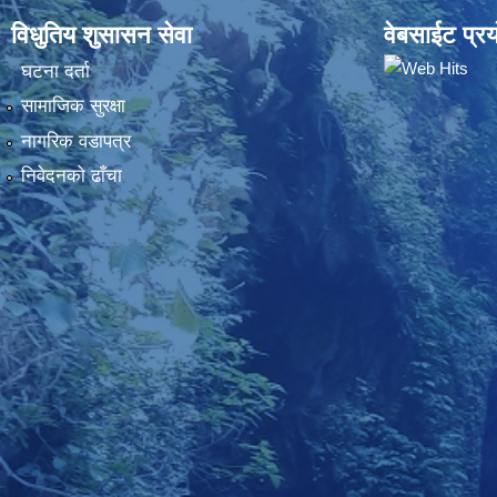
विधुतिय शुसासन सेवा
वेबसाईट प्रय
घटना दर्ता
सामाजिक सुरक्षा
नागरिक वडापत्र
निवेदनकाे ढाँचा