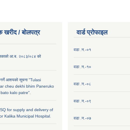
क खरीद / बाेलपत्र
वार्ड प्राेफाइल
वडा .न.-०१
लिकाको आ.ब. २०८३/०८४ को
वडा .न.-१०
 गर्ने आशयको सूचना "Tulasi
वडा .न.-०८
ar cheu dekhi bhim Paneruko
ato kalo patre".
वडा .न.-०९
r SQ for supply and delivery of
or Kalika Municipal Hospital.
वडा .न.-०७