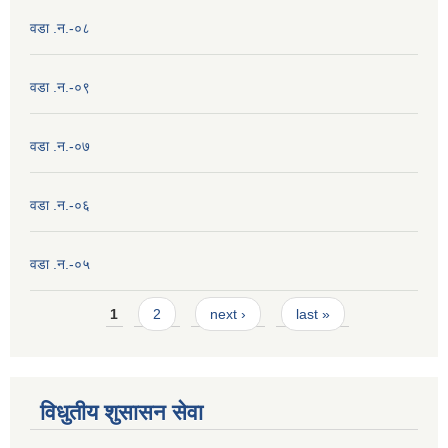
वडा .न.-०८
वडा .न.-०९
वडा .न.-०७
वडा .न.-०६
वडा .न.-०५
Pages
1
2
next ›
last »
विधुतीय शुसासन सेवा