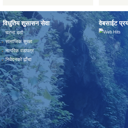
विधुतिय शुसासन सेवा
वेबसाईट प्रय
घटना दर्ता
सामाजिक सुरक्षा
नागरिक वडापत्र
निवेदनकाे ढाँचा