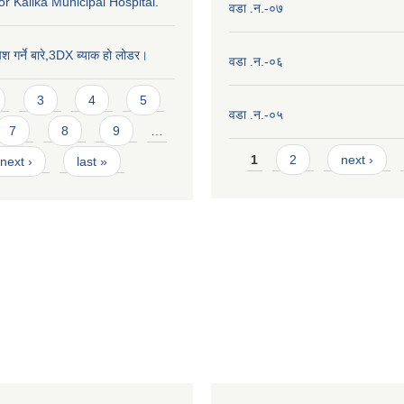
or Kalika Municipal Hospital.
वडा .न.-०७
ेश गर्ने बारे,3DX ब्याक हो लोडर।
वडा .न.-०६
3
4
5
वडा .न.-०५
7
8
9
…
Pages
1
2
next ›
next ›
last »