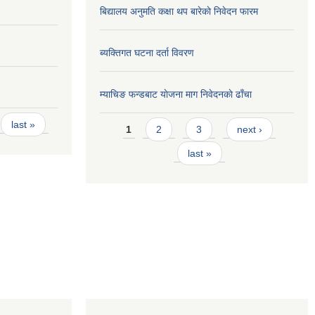
बिद्यालय अनुमति कक्षा थप बारेकाे निवेदन फारम
ब्यक्तिगत घटना दर्ता विवरण
म्याचिङ फन्डबाट याेजना माग निवेदनकाे ढाँचा
Pages
last »
1
2
3
next ›
last »