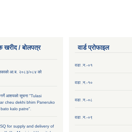
क खरीद / बाेलपत्र
वार्ड प्राेफाइल
वडा .न.-०१
लिकाको आ.ब. २०८३/०८४ को
वडा .न.-१०
 गर्ने आशयको सूचना "Tulasi
वडा .न.-०८
ar cheu dekhi bhim Paneruko
ato kalo patre".
वडा .न.-०९
r SQ for supply and delivery of