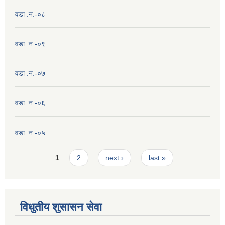
वडा .न.-०८
वडा .न.-०९
वडा .न.-०७
वडा .न.-०६
वडा .न.-०५
Pages
1
2
next ›
last »
विधुतीय शुसासन सेवा