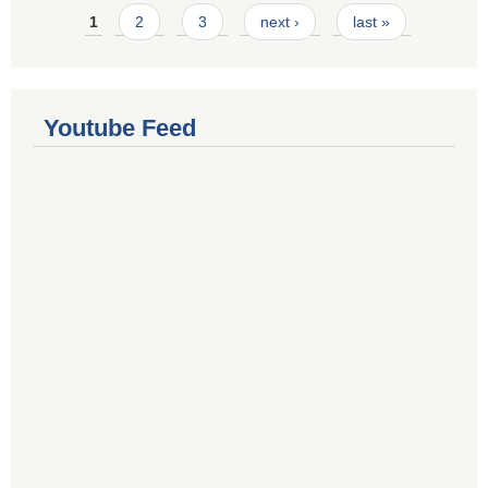
Pages
1
2
3
next ›
last »
Youtube Feed