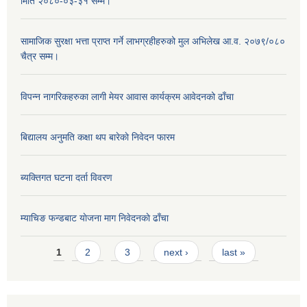
मिति २०८०-०३-३१ सम्म।
सामाजिक सुरक्षा भत्ता प्राप्त गर्ने लाभग्रहीहरुको मुल अभिलेख आ.व. २०७९/०८०
चैत्र सम्म।
विपन्न नागरिकहरुका लागी मेयर आवास कार्यक्रम आवेदनको ढाँचा
बिद्यालय अनुमति कक्षा थप बारेकाे निवेदन फारम
ब्यक्तिगत घटना दर्ता विवरण
म्याचिङ फन्डबाट याेजना माग निवेदनकाे ढाँचा
Pages
1
2
3
next ›
last »