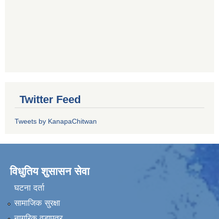
Twitter Feed
Tweets by KanapaChitwan
विधुतिय शुसासन सेवा
घटना दर्ता
सामाजिक सुरक्षा
नागरिक वडापत्र