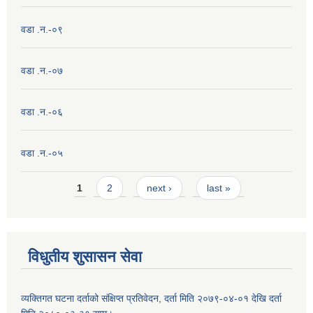
वडा .न.-०९
वडा .न.-०७
वडा .न.-०६
वडा .न.-०५
Pages
1
2
next ›
last »
विधुतीय शुसासन सेवा
व्यक्तिगत घटना दर्ताको संक्षिप्त प्रतिवेदन, दर्ता मिति २०७९-०४-०१ देखि दर्ता