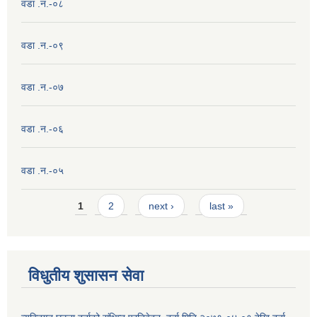
वडा .न.-०८
वडा .न.-०९
वडा .न.-०७
वडा .न.-०६
वडा .न.-०५
Pages
1
2
next ›
last »
विधुतीय शुसासन सेवा