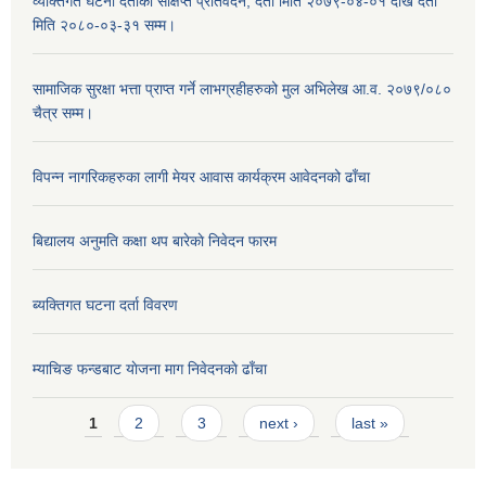
व्यक्तिगत घटना दर्ताको संक्षिप्त प्रतिवेदन, दर्ता मिति २०७९-०४-०१ देखि दर्ता
मिति २०८०-०३-३१ सम्म।
सामाजिक सुरक्षा भत्ता प्राप्त गर्ने लाभग्रहीहरुको मुल अभिलेख आ.व. २०७९/०८०
चैत्र सम्म।
विपन्न नागरिकहरुका लागी मेयर आवास कार्यक्रम आवेदनको ढाँचा
बिद्यालय अनुमति कक्षा थप बारेकाे निवेदन फारम
ब्यक्तिगत घटना दर्ता विवरण
म्याचिङ फन्डबाट याेजना माग निवेदनकाे ढाँचा
Pages
1
2
3
next ›
last »