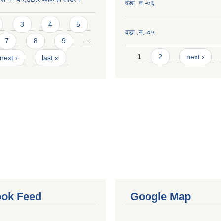
वडा .न.-०६
3
4
5
वडा .न.-०५
7
8
9
…
Pages
1
2
next ›
next ›
last »
ok Feed
Google Map