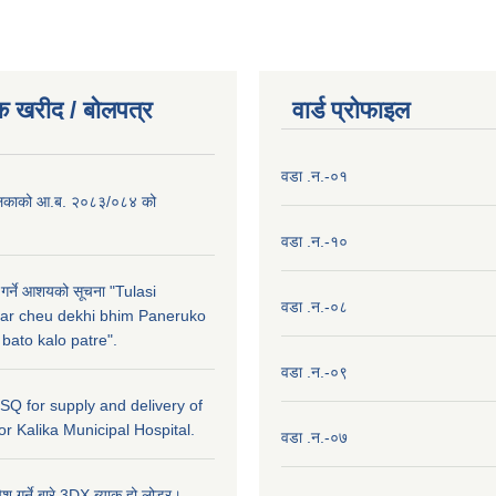
क खरीद / बाेलपत्र
वार्ड प्राेफाइल
वडा .न.-०१
लिकाको आ.ब. २०८३/०८४ को
वडा .न.-१०
 गर्ने आशयको सूचना "Tulasi
वडा .न.-०८
ar cheu dekhi bhim Paneruko
ato kalo patre".
वडा .न.-०९
r SQ for supply and delivery of
or Kalika Municipal Hospital.
वडा .न.-०७
ेश गर्ने बारे,3DX ब्याक हो लोडर।