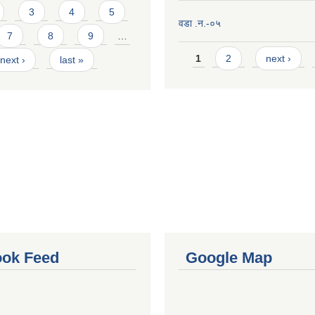
3
4
5
वडा .न.-०५
7
8
9
…
Pages
1
2
next ›
next ›
last »
ok Feed
Google Map