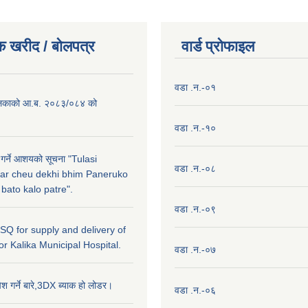
क खरीद / बाेलपत्र
वार्ड प्राेफाइल
वडा .न.-०१
लिकाको आ.ब. २०८३/०८४ को
वडा .न.-१०
 गर्ने आशयको सूचना "Tulasi
वडा .न.-०८
ar cheu dekhi bhim Paneruko
ato kalo patre".
वडा .न.-०९
r SQ for supply and delivery of
or Kalika Municipal Hospital.
वडा .न.-०७
ेश गर्ने बारे,3DX ब्याक हो लोडर।
वडा .न.-०६