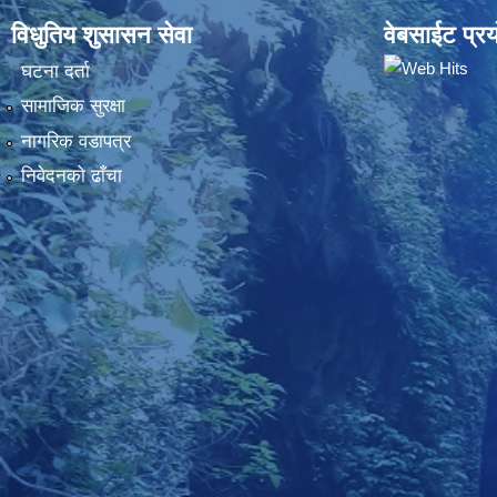
विधुतिय शुसासन सेवा
वेबसाईट प्रय
घटना दर्ता
सामाजिक सुरक्षा
नागरिक वडापत्र
निवेदनकाे ढाँचा