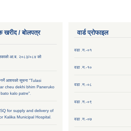
क खरीद / बाेलपत्र
वार्ड प्राेफाइल
वडा .न.-०१
लिकाको आ.ब. २०८३/०८४ को
वडा .न.-१०
 गर्ने आशयको सूचना "Tulasi
वडा .न.-०८
ar cheu dekhi bhim Paneruko
ato kalo patre".
वडा .न.-०९
r SQ for supply and delivery of
or Kalika Municipal Hospital.
वडा .न.-०७