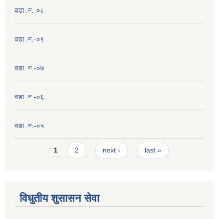
वडा .न.-०८
वडा .न.-०९
वडा .न.-०७
वडा .न.-०६
वडा .न.-०५
Pages
1
2
next ›
last »
विधुतीय शुसासन सेवा