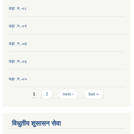
वडा .न.-०८
वडा .न.-०९
वडा .न.-०७
वडा .न.-०६
वडा .न.-०५
Pages
1
2
next ›
last »
विधुतीय शुसासन सेवा