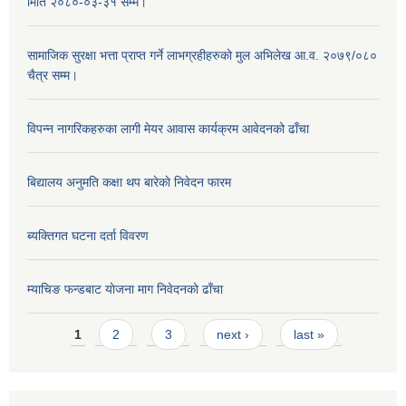
मिति २०८०-०३-३१ सम्म।
सामाजिक सुरक्षा भत्ता प्राप्त गर्ने लाभग्रहीहरुको मुल अभिलेख आ.व. २०७९/०८०
चैत्र सम्म।
विपन्न नागरिकहरुका लागी मेयर आवास कार्यक्रम आवेदनको ढाँचा
बिद्यालय अनुमति कक्षा थप बारेकाे निवेदन फारम
ब्यक्तिगत घटना दर्ता विवरण
म्याचिङ फन्डबाट याेजना माग निवेदनकाे ढाँचा
Pages
1
2
3
next ›
last »