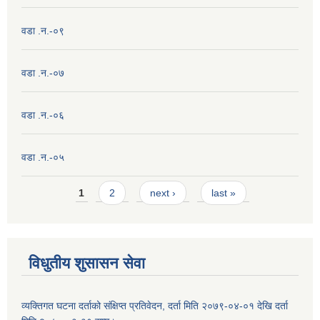
वडा .न.-०९
वडा .न.-०७
वडा .न.-०६
वडा .न.-०५
Pages
1
2
next ›
last »
विधुतीय शुसासन सेवा
व्यक्तिगत घटना दर्ताको संक्षिप्त प्रतिवेदन, दर्ता मिति २०७९-०४-०१ देखि दर्ता