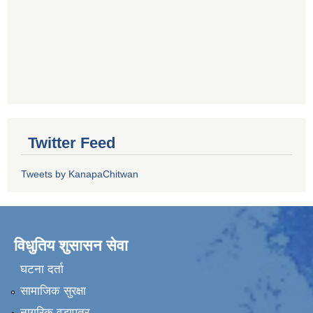
Twitter Feed
Tweets by KanapaChitwan
विधुतिय शुसासन सेवा
घटना दर्ता
सामाजिक सुरक्षा
नागरिक वडापत्र