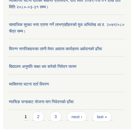
व्यक्तिगत घटना दर्ताको संक्षिप्त प्रतिवेदन, दर्ता मिति २०७९-०४-०१ देखि दर्ता
मिति २०८०-०३-३१ सम्म।
सामाजिक सुरक्षा भत्ता प्राप्त गर्ने लाभग्रहीहरुको मुल अभिलेख आ.व. २०७९/०८०
चैत्र सम्म।
विपन्न नागरिकहरुका लागी मेयर आवास कार्यक्रम आवेदनको ढाँचा
बिद्यालय अनुमति कक्षा थप बारेकाे निवेदन फारम
ब्यक्तिगत घटना दर्ता विवरण
म्याचिङ फन्डबाट याेजना माग निवेदनकाे ढाँचा
Pages
1
2
3
next ›
last »