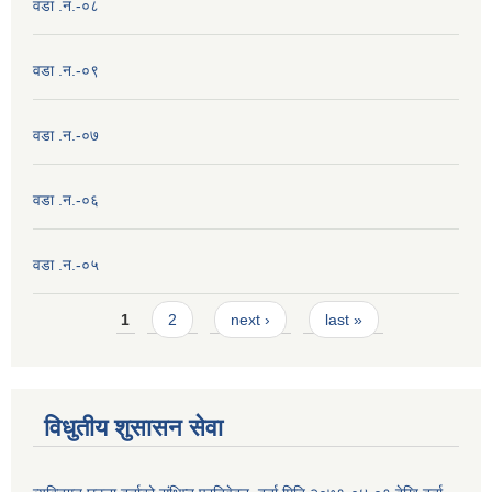
वडा .न.-०८
वडा .न.-०९
वडा .न.-०७
वडा .न.-०६
वडा .न.-०५
Pages
1
2
next ›
last »
विधुतीय शुसासन सेवा