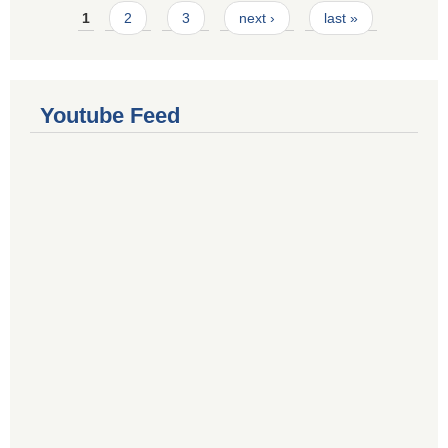
Pages
1
2
3
next ›
last »
Youtube Feed