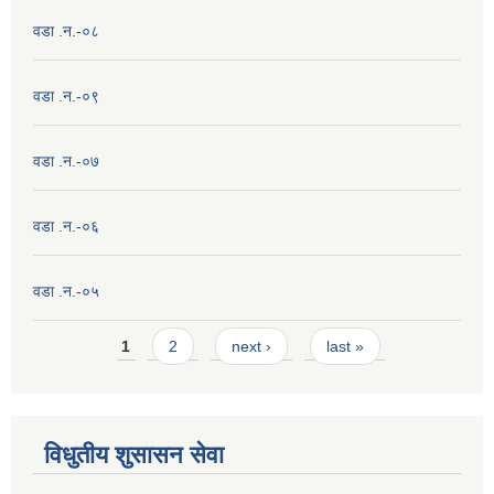
वडा .न.-०८
वडा .न.-०९
वडा .न.-०७
वडा .न.-०६
वडा .न.-०५
Pages
1
2
next ›
last »
विधुतीय शुसासन सेवा