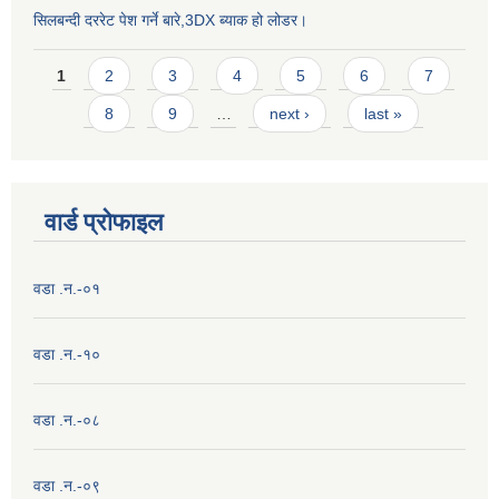
सिलबन्दी दररेट पेश गर्ने बारे,3DX ब्याक हो लोडर।
Pages
1
2
3
4
5
6
7
8
9
…
next ›
last »
वार्ड प्राेफाइल
वडा .न.-०१
वडा .न.-१०
वडा .न.-०८
वडा .न.-०९