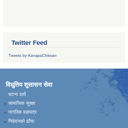
Twitter Feed
Tweets by KanapaChitwan
विधुतिय शुसासन सेवा
घटना दर्ता
सामाजिक सुरक्षा
नागरिक वडापत्र
निवेदनकाे ढाँचा