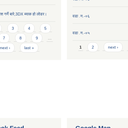
ेश गर्ने बारे,3DX ब्याक हो लोडर।
वडा .न.-०६
3
4
5
वडा .न.-०५
7
8
9
…
Pages
1
2
next ›
next ›
last »