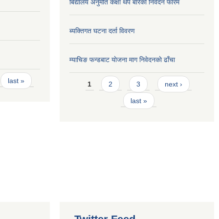
बिद्यालय अनुमति कक्षा थप बारेकाे निवेदन फारम
ब्यक्तिगत घटना दर्ता विवरण
म्याचिङ फन्डबाट याेजना माग निवेदनकाे ढाँचा
Pages
last »
1
2
3
next ›
last »