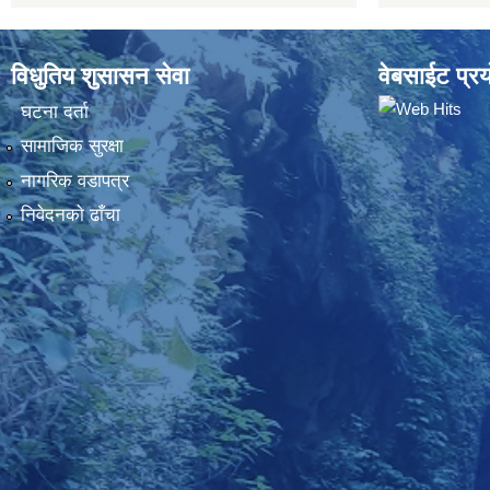
विधुतिय शुसासन सेवा
वेबसाईट प्रय
घटना दर्ता
सामाजिक सुरक्षा
नागरिक वडापत्र
निवेदनकाे ढाँचा