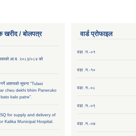
क खरीद / बाेलपत्र
वार्ड प्राेफाइल
वडा .न.-०१
लिकाको आ.ब. २०८३/०८४ को
वडा .न.-१०
 गर्ने आशयको सूचना "Tulasi
वडा .न.-०८
ar cheu dekhi bhim Paneruko
ato kalo patre".
वडा .न.-०९
r SQ for supply and delivery of
or Kalika Municipal Hospital.
वडा .न.-०७