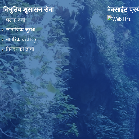
विधुतिय शुसासन सेवा
वेबसाईट प्रय
घटना दर्ता
सामाजिक सुरक्षा
नागरिक वडापत्र
निवेदनकाे ढाँचा