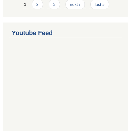
Pages
1
2
3
next ›
last »
Youtube Feed