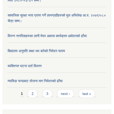
मिति २०८०-०३-३१ सम्म।
सामाजिक सुरक्षा भत्ता प्राप्त गर्ने लाभग्रहीहरुको मुल अभिलेख आ.व. २०७९/०८०
चैत्र सम्म।
विपन्न नागरिकहरुका लागी मेयर आवास कार्यक्रम आवेदनको ढाँचा
बिद्यालय अनुमति कक्षा थप बारेकाे निवेदन फारम
ब्यक्तिगत घटना दर्ता विवरण
म्याचिङ फन्डबाट याेजना माग निवेदनकाे ढाँचा
Pages
1
2
3
next ›
last »