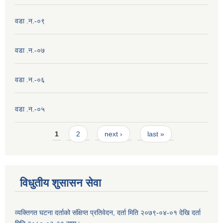
वडा .न.-०९
वडा .न.-०७
वडा .न.-०६
वडा .न.-०५
Pages
1
2
next ›
last »
विधुतीय शुसासन सेवा
व्यक्तिगत घटना दर्ताको संक्षिप्त प्रतिवेदन, दर्ता मिति २०७९-०४-०१ देखि दर्ता