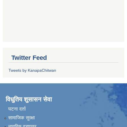
Twitter Feed
Tweets by KanapaChitwan
विधुतिय शुसासन सेवा
घटना दर्ता
सामाजिक सुरक्षा
नागरिक वडापत्र