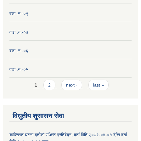
वडा .न.-०९
वडा .न.-०७
वडा .न.-०६
वडा .न.-०५
Pages
1
2
next ›
last »
विधुतीय शुसासन सेवा
व्यक्तिगत घटना दर्ताको संक्षिप्त प्रतिवेदन, दर्ता मिति २०७९-०४-०१ देखि दर्ता