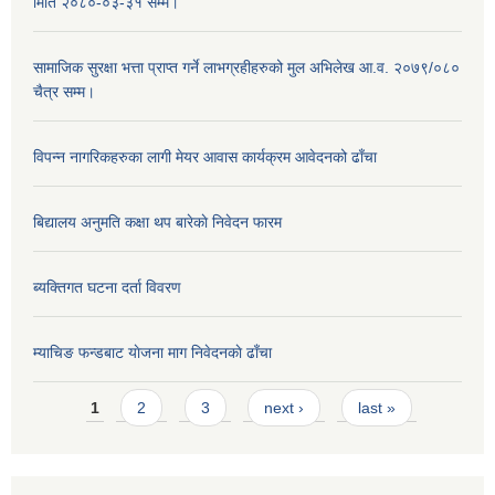
मिति २०८०-०३-३१ सम्म।
सामाजिक सुरक्षा भत्ता प्राप्त गर्ने लाभग्रहीहरुको मुल अभिलेख आ.व. २०७९/०८०
चैत्र सम्म।
विपन्न नागरिकहरुका लागी मेयर आवास कार्यक्रम आवेदनको ढाँचा
बिद्यालय अनुमति कक्षा थप बारेकाे निवेदन फारम
ब्यक्तिगत घटना दर्ता विवरण
म्याचिङ फन्डबाट याेजना माग निवेदनकाे ढाँचा
Pages
1
2
3
next ›
last »