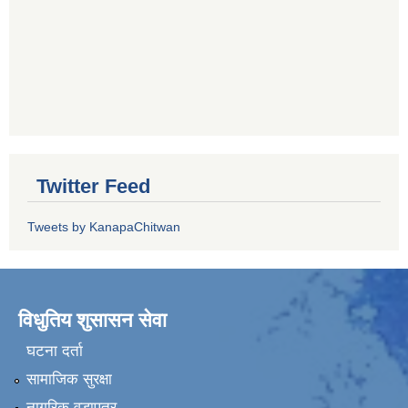
Twitter Feed
Tweets by KanapaChitwan
विधुतिय शुसासन सेवा
घटना दर्ता
सामाजिक सुरक्षा
नागरिक वडापत्र