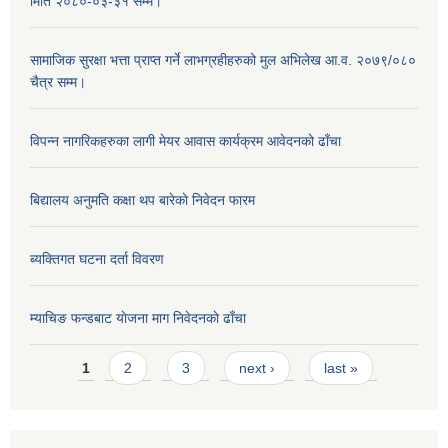
मिति २०८०-०३-३१ सम्म।
सामाजिक सुरक्षा भत्ता प्राप्त गर्ने लाभग्रहीहरुको मुल अभिलेख आ.व. २०७९/०८०
चैत्र सम्म।
विपन्न नागरिकहरुका लागी मेयर आवास कार्यक्रम आवेदनको ढाँचा
बिद्यालय अनुमति कक्षा थप बारेकाे निवेदन फारम
ब्यक्तिगत घटना दर्ता विवरण
म्याचिङ फन्डबाट याेजना माग निवेदनकाे ढाँचा
Pages
1
2
3
next ›
last »