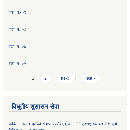
वडा .न.-०९
वडा .न.-०७
वडा .न.-०६
वडा .न.-०५
Pages
1
2
next ›
last »
विधुतीय शुसासन सेवा
व्यक्तिगत घटना दर्ताको संक्षिप्त प्रतिवेदन, दर्ता मिति २०७९-०४-०१ देखि दर्ता