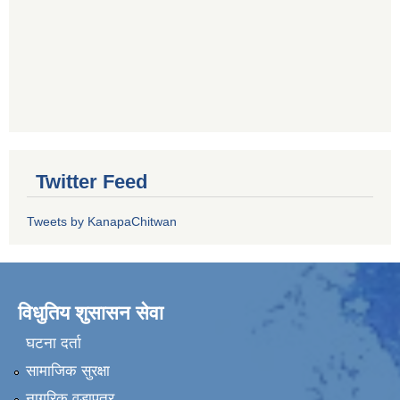
Twitter Feed
Tweets by KanapaChitwan
विधुतिय शुसासन सेवा
घटना दर्ता
सामाजिक सुरक्षा
नागरिक वडापत्र