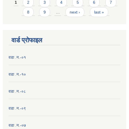
Pages
1
2
3
4
5
6
7
8
9
…
next ›
last »
वार्ड प्राेफाइल
वडा .न.-०१
वडा .न.-१०
वडा .न.-०८
वडा .न.-०९
वडा .न.-०७