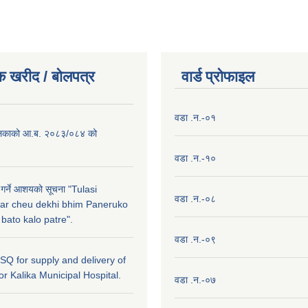
क खरीद / बाेलपत्र
वार्ड प्राेफाइल
वडा .न.-०१
लिकाको आ.ब. २०८३/०८४ को
वडा .न.-१०
 गर्ने आशयको सूचना "Tulasi
वडा .न.-०८
ar cheu dekhi bhim Paneruko
ato kalo patre".
वडा .न.-०९
r SQ for supply and delivery of
or Kalika Municipal Hospital.
वडा .न.-०७