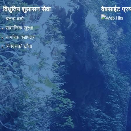
विधुतिय शुसासन सेवा
वेबसाईट प्रय
घटना दर्ता
सामाजिक सुरक्षा
नागरिक वडापत्र
निवेदनकाे ढाँचा