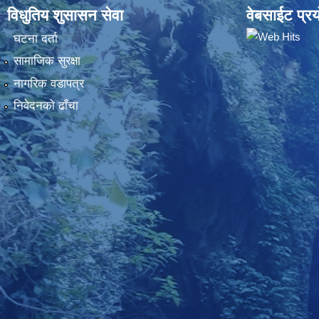
विधुतिय शुसासन सेवा
वेबसाईट प्रय
घटना दर्ता
सामाजिक सुरक्षा
नागरिक वडापत्र
निवेदनकाे ढाँचा