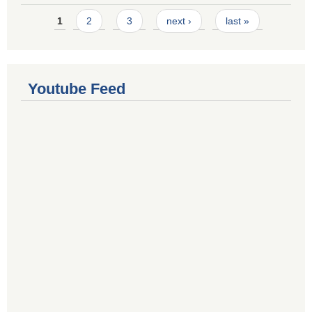
Pages
1
2
3
next ›
last »
Youtube Feed