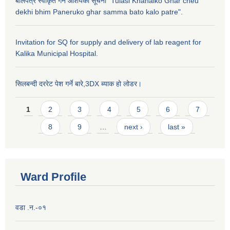
बोलपत्र स्वीकृत गर्ने आशयको सूचना "Tulasi Khanalko Ghar cheu
dekhi bhim Paneruko ghar samma bato kalo patre".
Invitation for SQ for supply and delivery of lab reagent for
Kalika Municipal Hospital.
सिलबन्दी दररेट पेश गर्ने बारे,3DX ब्याक हो लोडर।
Pages
1
2
3
4
5
6
7
8
9
…
next ›
last »
Ward Profile
वडा .न.-०१