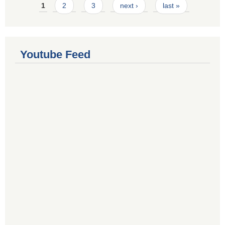
Pages
1
2
3
next ›
last »
Youtube Feed