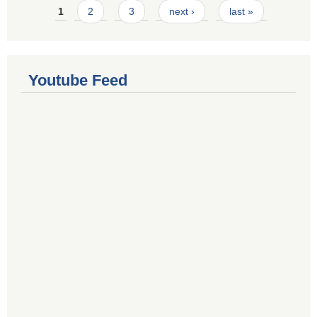
Pages
1
2
3
next ›
last »
Youtube Feed