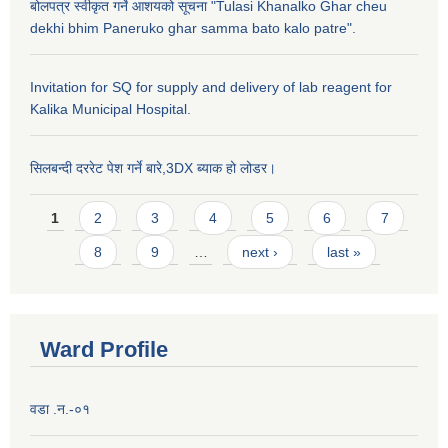
बोलपत्र स्वीकृत गर्ने आशयको सूचना "Tulasi Khanalko Ghar cheu
dekhi bhim Paneruko ghar samma bato kalo patre".
Invitation for SQ for supply and delivery of lab reagent for
Kalika Municipal Hospital.
सिलबन्दी दररेट पेश गर्ने बारे,3DX ब्याक हो लोडर।
Pages
1
2
3
4
5
6
7
8
9
…
next ›
last »
Ward Profile
वडा .न.-०१