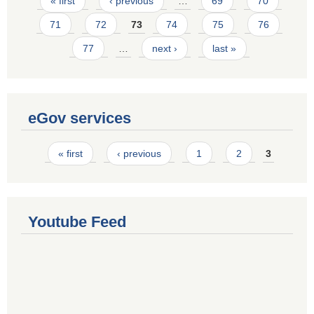
Pages
« first
‹ previous
…
69
70
71
72
73
74
75
76
77
…
next ›
last »
eGov services
Pages
« first
‹ previous
1
2
3
Youtube Feed