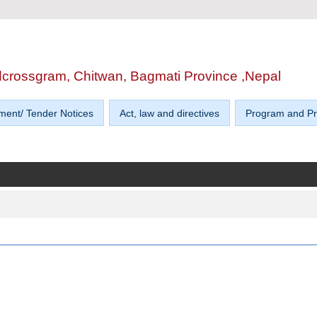
edcrossgram, Chitwan, Bagmati Province ,Nepal
ment/ Tender Notices
Act, law and directives
Program and Pr