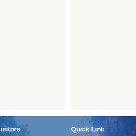
isitors
Quick Link