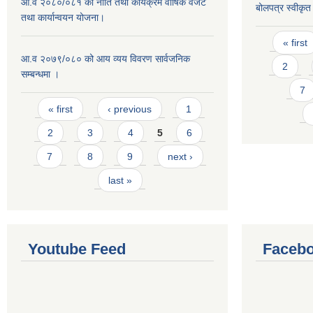
आ.व २०८०/०८१ को नीति तथा कार्यक्रम वार्षिक वजेट
बोलपत्र स्वीकृ
तथा कार्यान्वयन योजना।
Pages
« first
आ.व २०७९/०८० को आय व्यय विवरण सार्वजनिक
2
सम्बन्धमा ।
7
Pages
« first
‹ previous
1
2
3
4
5
6
7
8
9
next ›
last »
Youtube Feed
Facebo