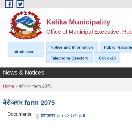
Skip to main content
Kalika Municipality
Office of Municipal Executive, R
Notice and Information
Public Procure
Introduction
Telephone Directory
Covid-19
News & Notices
You are here
Home
» बेराेजगार form 2075
बेराेजगार form 2075
Documents:
बेराेजगार form 2075.pdf