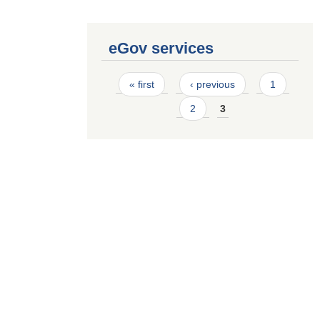
eGov services
Pages
« first
‹ previous
1
2
3