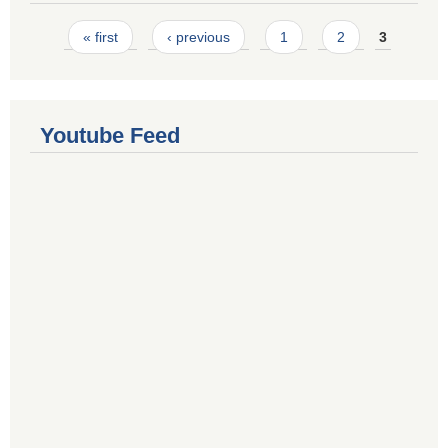
Pages
« first
‹ previous
1
2
3
Youtube Feed