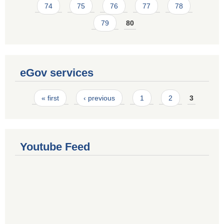
74
75
76
77
78
79
80
eGov services
Pages
« first
‹ previous
1
2
3
Youtube Feed