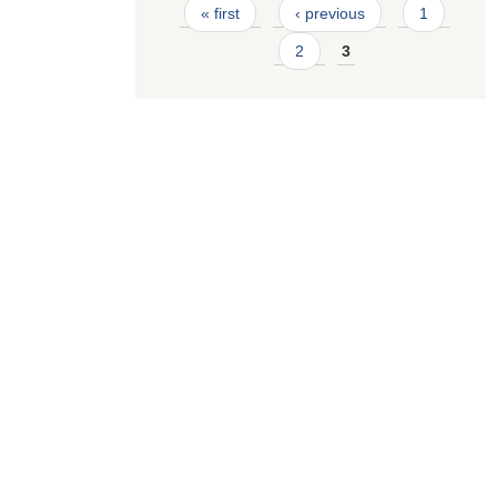
Pages
« first
‹ previous
1
2
3