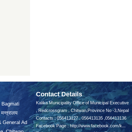
Contact Details
Kalika Municipality Office of Municipal Executive
, Bagmati
, Redcrossgram , Chitwan,Province No -3,Nepal
 मन्त्रालय
Contacts ; 056413127 , 056413135 ,056413136
 & General Ad
Facebook Page :
http://www.facebook.com/k...
ce, Chitwan