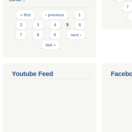
सम्बन्धमा ।
7
Pages
« first
‹ previous
1
2
3
4
5
6
7
8
9
next ›
last »
Youtube Feed
Facebo