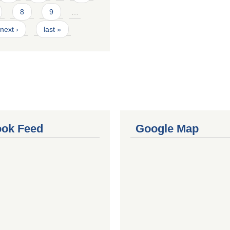
8
9
…
next ›
last »
ok Feed
Google Map