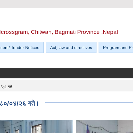
edcrossgram, Chitwan, Bagmati Province ,Nepal
ment/ Tender Notices
Act, law and directives
Program and Pr
०४/२६ गते।
 २०८०/०४/२६ गते।